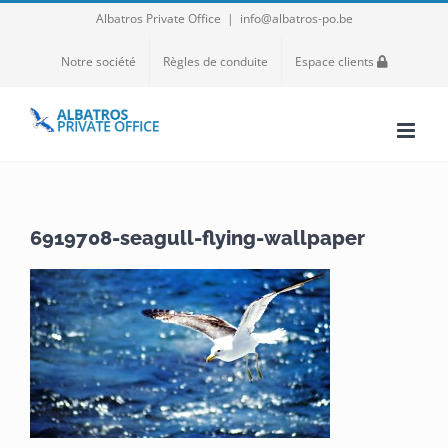
Passer
Albatros Private Office
|
info@albatros-po.be
au
Notre société
Règles de conduite
Espace clients
contenu
6919708-seagull-flying-wallpaper