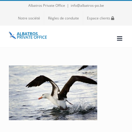
Passer
Albatros Private Office
|
info@albatros-po.be
au
Notre société
Règles de conduite
Espace clients
contenu